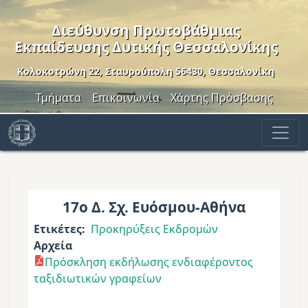
Παράκαμψη προς το κυρίως περιεχόμενο
Διεύθυνση Πρωτοβάθμιας
Εκπαίδευσης Δυτικής Θεσσαλονίκης
Κολοκοτρώνη 22, Σταυρούπολη 56430, Θεσσαλονίκη
Header Menu
Τμήματα
Επικοινωνία
Χάρτης Πρόσβασης
17ο Δ. Σχ. Ευόσμου-Αθήνα
Ετικέτες
Προκηρύξεις Εκδρομών
Αρχεία
Πρόσκληση εκδήλωσης ενδιαφέροντος
ταξιδιωτικών γραφείων