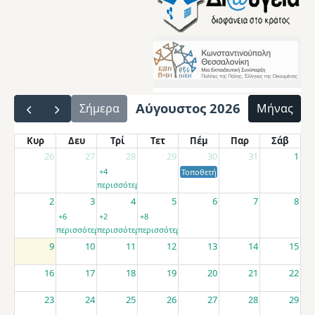
Αύγουστος 2026
Σήμερα
Μήνας
Κυρ
Δευ
Τρί
Τετ
Πέμ
Παρ
Σάβ
26
27
28
29
30
31
1
+4
Τοποθετήσεις αποσπασμένων εκπαιδ
περισσότερα
2
3
4
5
6
7
8
+6
+2
+8
περισσότερα
περισσότερα
περισσότερα
9
10
11
12
13
14
15
16
17
18
19
20
21
22
23
24
25
26
27
28
29