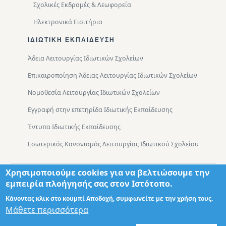
Σχολικές Εκδρομές & Λεωφορεία
Ηλεκτρονικά Εισιτήρια
ΙΔΙΩΤΙΚΉ ΕΚΠΑΊΔΕΥΣΗ
Άδεια Λειτουργίας Ιδιωτικών Σχολείων
Επικαιροποίηση Άδειας Λειτουργίας Ιδιωτικών Σχολείων
Νομοθεσία Λειτουργίας Ιδιωτικών Σχολείων
Εγγραφή στην επετηρίδα Ιδιωτικής Εκπαίδευσης
Έντυπα Ιδιωτικής Εκπαίδευσης
Εσωτερικός Κανονισμός Λειτουργίας Ιδιωτικού Σχολείου
Χρησιμοποιούμε cookies για να βελτιώσουμε την
Footer
Τμήματα
Χάρτης Πρόσβασης
εμπειρία πλοήγησής σας στον Ιστότοπο.
Κάνοντας κλικ στο κουμπί Αποδοχή, συμφωνείτε με την χρήση τους.
Μάθετε περισσότερα
Σχεδιασμός: Θωμάς Διονύσης ΤΕ ΠΛΗΡ
© 2026 - Διεύθυνση Πρωτοβάθμιας Εκπαίδευσης Δυτικής