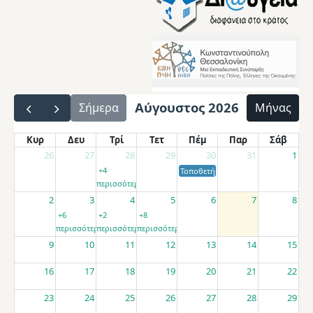
Αύγουστος 2026
Σήμερα
Μήνας
Κυρ
Δευ
Τρί
Τετ
Πέμ
Παρ
Σάβ
26
27
28
29
30
31
1
+4
Τοποθετήσεις αποσπασμένων εκπαιδ
περισσότερα
2
3
4
5
6
7
8
+6
+2
+8
περισσότερα
περισσότερα
περισσότερα
9
10
11
12
13
14
15
16
17
18
19
20
21
22
23
24
25
26
27
28
29