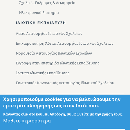
Σχολικές Εκδρομές & Λεωφορεία
Ηλεκτρονικά Εισιτήρια
ΙΔΙΩΤΙΚΉ ΕΚΠΑΊΔΕΥΣΗ
Άδεια Λειτουργίας Ιδιωτικών Σχολείων
Επικαιροποίηση Άδειας Λειτουργίας Ιδιωτικών Σχολείων
Νομοθεσία Λειτουργίας Ιδιωτικών Σχολείων
Εγγραφή στην επετηρίδα Ιδιωτικής Εκπαίδευσης
Έντυπα Ιδιωτικής Εκπαίδευσης
Εσωτερικός Κανονισμός Λειτουργίας Ιδιωτικού Σχολείου
Χρησιμοποιούμε cookies για να βελτιώσουμε την
Footer
Τμήματα
Χάρτης Πρόσβασης
εμπειρία πλοήγησής σας στον Ιστότοπο.
Κάνοντας κλικ στο κουμπί Αποδοχή, συμφωνείτε με την χρήση τους.
Μάθετε περισσότερα
Σχεδιασμός: Θωμάς Διονύσης ΤΕ ΠΛΗΡ
© 2026 - Διεύθυνση Πρωτοβάθμιας Εκπαίδευσης Δυτικής