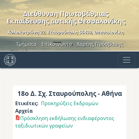
Παράκαμψη προς το κυρίως περιεχόμενο
Διεύθυνση Πρωτοβάθμιας
Εκπαίδευσης Δυτικής Θεσσαλονίκης
Κολοκοτρώνη 22, Σταυρούπολη 56430, Θεσσαλονίκη
Header Menu
Τμήματα
Επικοινωνία
Χάρτης Πρόσβασης
18ο Δ. Σχ. Σταυρούπολης - Αθήνα
Ετικέτες
Προκηρύξεις Εκδρομών
Αρχεία
Πρόσκληση εκδήλωσης ενδιαφέροντος
ταξιδιωτικών γραφείων