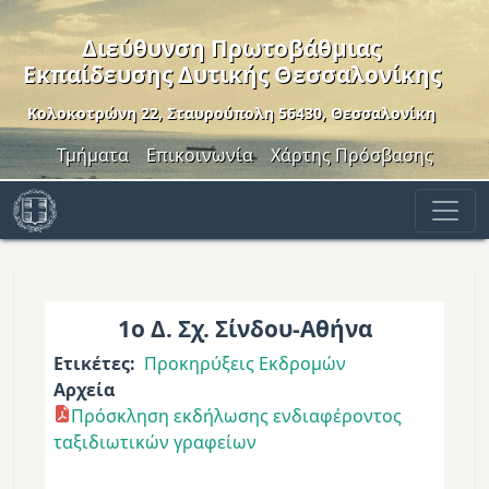
Παράκαμψη προς το κυρίως περιεχόμενο
Διεύθυνση Πρωτοβάθμιας
Εκπαίδευσης Δυτικής Θεσσαλονίκης
Κολοκοτρώνη 22, Σταυρούπολη 56430, Θεσσαλονίκη
Header Menu
Τμήματα
Επικοινωνία
Χάρτης Πρόσβασης
1ο Δ. Σχ. Σίνδου-Αθήνα
Ετικέτες
Προκηρύξεις Εκδρομών
Αρχεία
Πρόσκληση εκδήλωσης ενδιαφέροντος
ταξιδιωτικών γραφείων