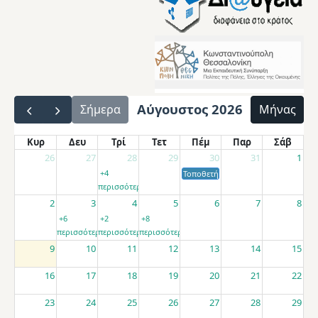
Αύγουστος 2026
Σήμερα
Μήνας
Κυρ
Δευ
Τρί
Τετ
Πέμ
Παρ
Σάβ
26
27
28
29
30
31
1
+4
Τοποθετήσεις αποσπασμένων εκπαιδ
περισσότερα
2
3
4
5
6
7
8
+6
+2
+8
περισσότερα
περισσότερα
περισσότερα
9
10
11
12
13
14
15
16
17
18
19
20
21
22
23
24
25
26
27
28
29