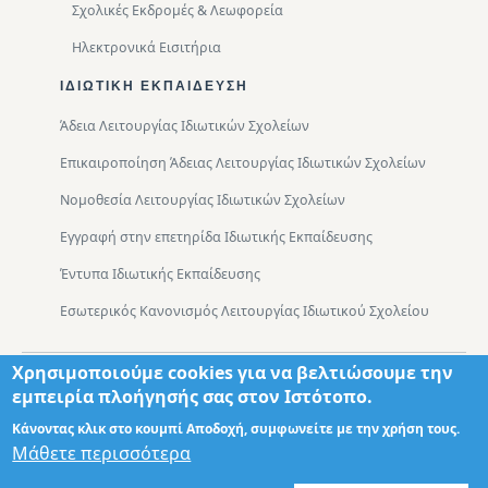
Σχολικές Εκδρομές & Λεωφορεία
Ηλεκτρονικά Εισιτήρια
ΙΔΙΩΤΙΚΉ ΕΚΠΑΊΔΕΥΣΗ
Άδεια Λειτουργίας Ιδιωτικών Σχολείων
Επικαιροποίηση Άδειας Λειτουργίας Ιδιωτικών Σχολείων
Νομοθεσία Λειτουργίας Ιδιωτικών Σχολείων
Εγγραφή στην επετηρίδα Ιδιωτικής Εκπαίδευσης
Έντυπα Ιδιωτικής Εκπαίδευσης
Εσωτερικός Κανονισμός Λειτουργίας Ιδιωτικού Σχολείου
Χρησιμοποιούμε cookies για να βελτιώσουμε την
Footer
Τμήματα
Χάρτης Πρόσβασης
εμπειρία πλοήγησής σας στον Ιστότοπο.
Κάνοντας κλικ στο κουμπί Αποδοχή, συμφωνείτε με την χρήση τους.
Μάθετε περισσότερα
Σχεδιασμός: Θωμάς Διονύσης ΤΕ ΠΛΗΡ
© 2026 - Διεύθυνση Πρωτοβάθμιας Εκπαίδευσης Δυτικής