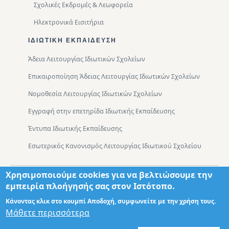
Σχολικές Εκδρομές & Λεωφορεία
Ηλεκτρονικά Εισιτήρια
ΙΔΙΩΤΙΚΉ ΕΚΠΑΊΔΕΥΣΗ
Άδεια Λειτουργίας Ιδιωτικών Σχολείων
Επικαιροποίηση Άδειας Λειτουργίας Ιδιωτικών Σχολείων
Νομοθεσία Λειτουργίας Ιδιωτικών Σχολείων
Εγγραφή στην επετηρίδα Ιδιωτικής Εκπαίδευσης
Έντυπα Ιδιωτικής Εκπαίδευσης
Εσωτερικός Κανονισμός Λειτουργίας Ιδιωτικού Σχολείου
Χρησιμοποιούμε cookies για να βελτιώσουμε την
Footer
Τμήματα
Χάρτης Πρόσβασης
εμπειρία πλοήγησής σας στον Ιστότοπο.
Κάνοντας κλικ στο κουμπί Αποδοχή, συμφωνείτε με την χρήση τους.
Μάθετε περισσότερα
Σχεδιασμός: Θωμάς Διονύσης ΤΕ ΠΛΗΡ
© 2026 - Διεύθυνση Πρωτοβάθμιας Εκπαίδευσης Δυτικής