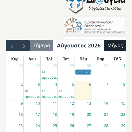
Αύγουστος 2026
Σήμερα
Μήνας
Κυρ
Δευ
Τρί
Τετ
Πέμ
Παρ
Σάβ
26
27
28
29
30
31
1
+4
Τοποθετήσεις αποσπασμένων εκπαιδ
περισσότερα
2
3
4
5
6
7
8
+6
+2
+8
περισσότερα
περισσότερα
περισσότερα
9
10
11
12
13
14
15
16
17
18
19
20
21
22
23
24
25
26
27
28
29