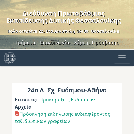
Παράκαμψη προς το κυρίως περιεχόμενο
Διεύθυνση Πρωτοβάθμιας
Εκπαίδευσης Δυτικής Θεσσαλονίκης
Κολοκοτρώνη 22, Σταυρούπολη 56430, Θεσσαλονίκη
Header Menu
Τμήματα
Επικοινωνία
Χάρτης Πρόσβασης
24ο Δ. Σχ. Ευόσμου-Αθήνα
Ετικέτες
Προκηρύξεις Εκδρομών
Αρχεία
Πρόσκληση εκδήλωσης ενδιαφέροντος
ταξιδιωτικών γραφείων