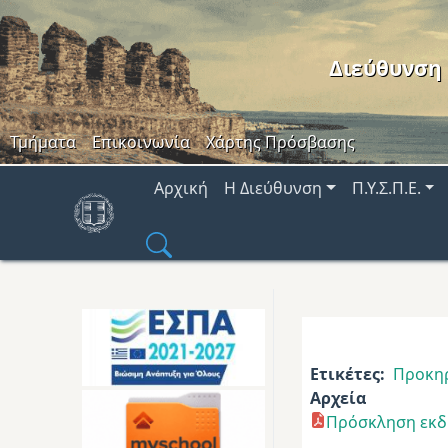
Παράκαμψη προς το κυρίως περιεχόμενο
Διεύθυνση
Header Menu
Τμήματα
Επικοινωνία
Χάρτης Πρόσβασης
Main navigation
Αρχική
Η Διεύθυνση
Π.Υ.Σ.Π.Ε.
Ετικέτες
Προκη
Αρχεία
Πρόσκληση εκδ