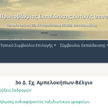
 Πρωτοβάθμιας Εκπαίδευσης Δυτικής Θεσσ
Κολοκοτρώνη 22, Σταυρούπολη 56430, Θεσσαλονίκη
Τοπικό Συμβούλιο Επιλογής
Σύμβουλοι Εκπαίδευσης
3ο Δ. Σχ. Αμπελοκήπων-Βέλγιο
ρύξεις Εκδρομών
ήλωσης ενδιαφέροντος ταξιδιωτικών γραφείων