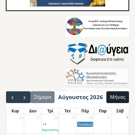
Αύγουστος 2026
Σήμερα
Μήνας
Κυρ
Δευ
Τρί
Τετ
Πέμ
Παρ
Σάβ
26
27
28
29
30
31
1
+4
Τοποθετήσεις αποσπασμένων εκπαιδ
περισσότερα