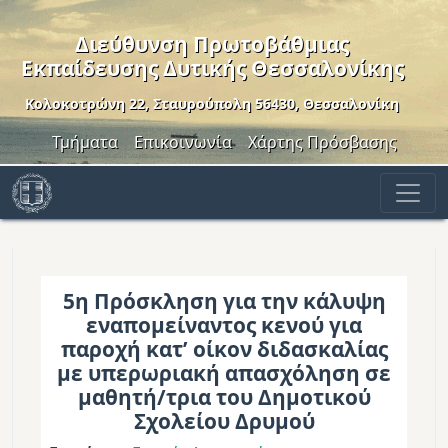
Παράκαμψη προς το κυρίως περιεχόμενο
Διεύθυνση Πρωτοβάθμιας
Εκπαίδευσης Δυτικής Θεσσαλονίκης
Κολοκοτρώνη 22, Σταυρούπολη 56430, Θεσσαλονίκη
Header Menu
Τμήματα
Επικοινωνία
Χάρτης Πρόσβασης
5η Πρόσκληση για την κάλυψη
εναπομείναντος κενού για
παροχή κατ’ οίκον διδασκαλίας
με υπερωριακή απασχόληση σε
μαθητή/τρια του Δημοτικού
Σχολείου Δρυμού