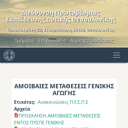
Παράκαμψη προς το κυρίως περιεχόμενο
Διεύθυνση Πρωτοβάθμιας
Εκπαίδευσης Δυτικής Θεσσαλονίκης
Κολοκοτρώνη 22, Σταυρούπολη 56430, Θεσσαλονίκη
Header Menu
Τμήματα
Επικοινωνία
Χάρτης Πρόσβασης
ΑΜΟΙΒΑΙΕΣ ΜΕΤΑΘΕΣΕΙΣ ΓΕΝΙΚΗΣ
ΑΓΩΓΗΣ
Ετικέτες
Ανακοινώσεις Π.Υ.Σ.Π.Ε
Αρχεία
ΠΡΟΣΚΛΗΣΗ ΑΜΟΙΒΑΙΕΣ ΜΕΤΑΘΕΣΕΙΣ
ΕΝΤΟΣ ΠΥΣΠΕ ΓΕΝΙΚΗΣ