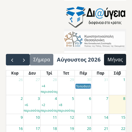
Αύγουστος 2026
Σήμερα
Μήνας
Κυρ
Δευ
Τρί
Τετ
Πέμ
Παρ
Σάβ
26
27
28
29
30
31
1
+4
Τοποθετήσεις αποσπασμένων εκπαιδ
περισσότερα
2
3
4
5
6
7
8
+6
+2
+8
περισσότερα
περισσότερα
περισσότερα
9
10
11
12
13
14
15
16
17
18
19
20
21
22