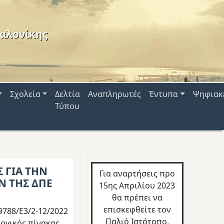
αλονίκης
Σχολεία
Δελτία
Αναπληρωτές
Έντυπα
Ψηφιακ
Τύπου
 ΓΙΑ ΤΗΝ
Για αναρτήσεις προ
Ν ΤΗΣ ΔΠΕ
15ης Απριλίου 2023
θα πρέπει να
επισκεφθείτε τον
9788/Ε3/2-12/2022
Παλιό Ιστότοπο.
λογικός πίνακας