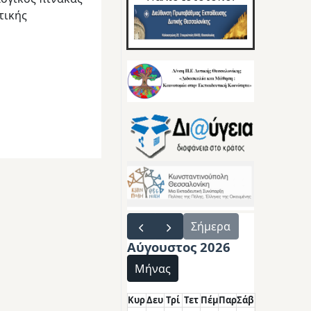
τικής
Σήμερα
Αύγουστος 2026
Μήνας
Κυρ
Δευ
Τρί
Τετ
Πέμ
Παρ
Σάβ