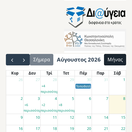
Αύγουστος 2026
Σήμερα
Μήνας
Κυρ
Δευ
Τρί
Τετ
Πέμ
Παρ
Σάβ
26
27
28
29
30
31
1
+4
Τοποθετήσεις αποσπασμένων εκπαιδ
περισσότερα
2
3
4
5
6
7
8
+6
+2
+8
περισσότερα
περισσότερα
περισσότερα
9
10
11
12
13
14
15
16
17
18
19
20
21
22