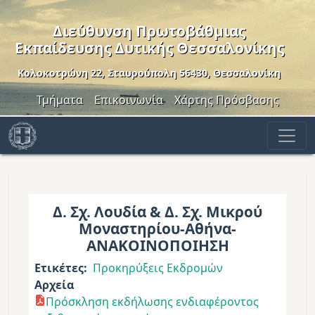
Παράκαμψη προς το κυρίως περιεχόμενο
Διεύθυνση Πρωτοβάθμιας
Εκπαίδευσης Δυτικής Θεσσαλονίκης
Κολοκοτρώνη 22, Σταυρούπολη 56430, Θεσσαλονίκη
Header Menu
Τμήματα
Επικοινωνία
Χάρτης Πρόσβασης
Δ. Σχ. Λουδία & Δ. Σχ. Μικρού
Μοναστηρίου-Αθήνα-
ΑΝΑΚΟΙΝΟΠΟΙΗΣΗ
Ετικέτες
Προκηρύξεις Εκδρομών
Αρχεία
Πρόσκληση εκδήλωσης ενδιαφέροντος