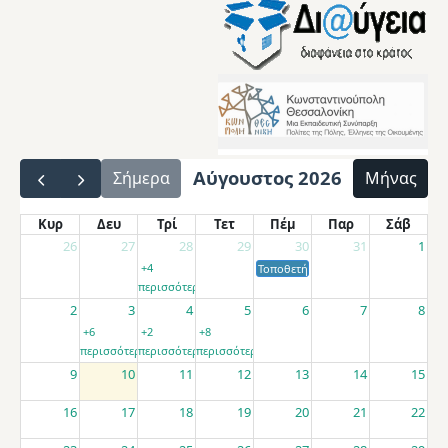
Αύγουστος 2026
Σήμερα
Μήνας
Κυρ
Δευ
Τρί
Τετ
Πέμ
Παρ
Σάβ
26
27
28
29
30
31
1
+4
Τοποθετήσεις αποσπασμένων εκπαιδ
περισσότερα
2
3
4
5
6
7
8
+6
+2
+8
περισσότερα
περισσότερα
περισσότερα
9
10
11
12
13
14
15
16
17
18
19
20
21
22