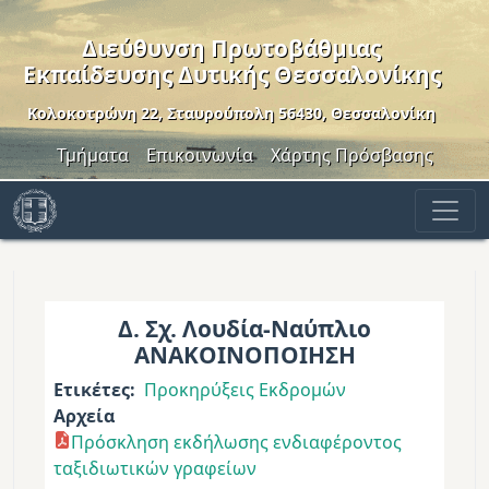
Παράκαμψη προς το κυρίως περιεχόμενο
Διεύθυνση Πρωτοβάθμιας
Εκπαίδευσης Δυτικής Θεσσαλονίκης
Κολοκοτρώνη 22, Σταυρούπολη 56430, Θεσσαλονίκη
Header Menu
Τμήματα
Επικοινωνία
Χάρτης Πρόσβασης
Δ. Σχ. Λουδία-Ναύπλιο
ΑΝΑΚΟΙΝΟΠΟΙΗΣΗ
Ετικέτες
Προκηρύξεις Εκδρομών
Αρχεία
Πρόσκληση εκδήλωσης ενδιαφέροντος
ταξιδιωτικών γραφείων