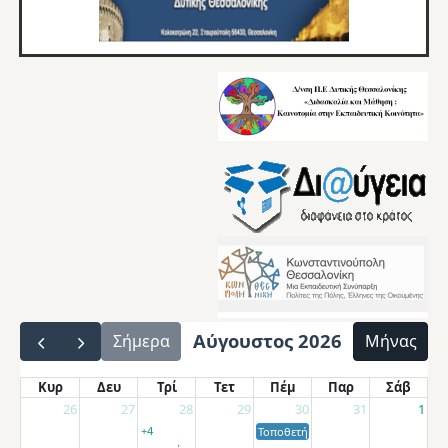
Αύγουστος 2026
Σήμερα
Μήνας
Κυρ
Δευ
Τρί
Τετ
Πέμ
Παρ
Σάβ
26
27
28
29
30
31
1
+4
Τοποθετήσεις αποσπασμένων εκπαιδ