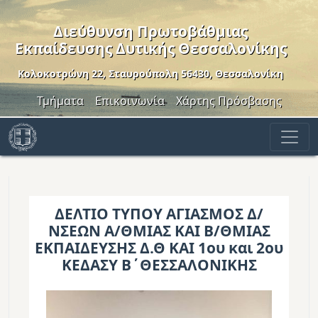
Παράκαμψη προς το κυρίως περιεχόμενο
Διεύθυνση Πρωτοβάθμιας
Εκπαίδευσης Δυτικής Θεσσαλονίκης
Κολοκοτρώνη 22, Σταυρούπολη 56430, Θεσσαλονίκη
Header Menu
Τμήματα
Επικοινωνία
Χάρτης Πρόσβασης
ΔΕΛΤΙΟ ΤΥΠΟΥ ΑΓΙΑΣΜΟΣ Δ/
ΝΣΕΩΝ Α/ΘΜΙΑΣ ΚΑΙ Β/ΘΜΙΑΣ
ΕΚΠΑΙΔΕΥΣΗΣ Δ.Θ ΚΑΙ 1ου και 2ου
ΚΕΔΑΣΥ Β΄ΘΕΣΣΑΛΟΝΙΚΗΣ