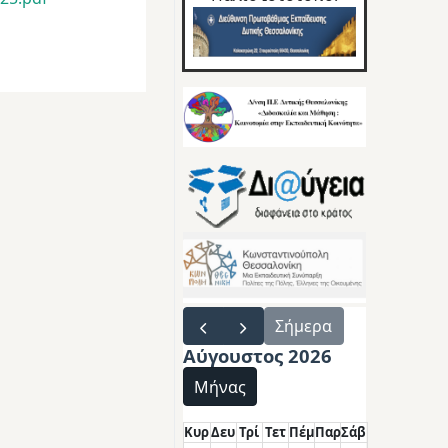
Σήμερα
Αύγουστος 2026
Μήνας
Κυρ
Δευ
Τρί
Τετ
Πέμ
Παρ
Σάβ