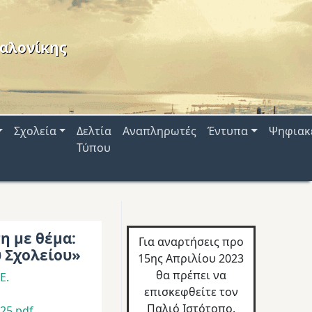
αλονίκης
Σχολεία
Δελτία
Αναπληρωτές
Έντυπα
Ψηφιακ
Τύπου
η με θέμα:
Για αναρτήσεις προ
ύ Σχολείου»
15ης Απριλίου 2023
θα πρέπει να
Ε.
επισκεφθείτε τον
Παλιό Ιστότοπο.
25.pdf