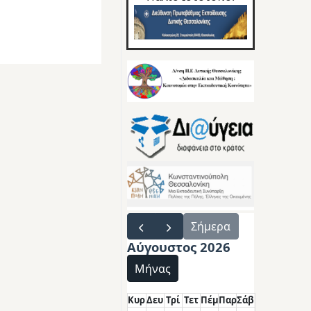
Σήμερα
Αύγουστος 2026
Μήνας
Κυρ
Δευ
Τρί
Τετ
Πέμ
Παρ
Σάβ