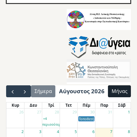
Αύγουστος 2026
Σήμερα
Μήνας
Κυρ
Δευ
Τρί
Τετ
Πέμ
Παρ
Σάβ
26
27
28
29
30
31
1
+4
Τοποθετήσεις αποσπασμένων εκπαιδ
περισσότερα
2
3
4
5
6
7
8