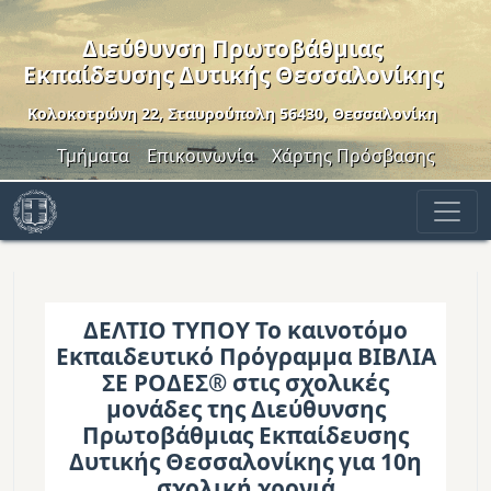
Παράκαμψη προς το κυρίως περιεχόμενο
Διεύθυνση Πρωτοβάθμιας
Εκπαίδευσης Δυτικής Θεσσαλονίκης
Κολοκοτρώνη 22, Σταυρούπολη 56430, Θεσσαλονίκη
Header Menu
Τμήματα
Επικοινωνία
Χάρτης Πρόσβασης
ΔΕΛΤΙΟ ΤΥΠΟΥ Το καινοτόμο
Εκπαιδευτικό Πρόγραμμα ΒΙΒΛΙΑ
ΣΕ ΡΟΔΕΣ® στις σχολικές
μονάδες της Διεύθυνσης
Πρωτοβάθμιας Εκπαίδευσης
Δυτικής Θεσσαλονίκης για 10η
σχολική χρονιά