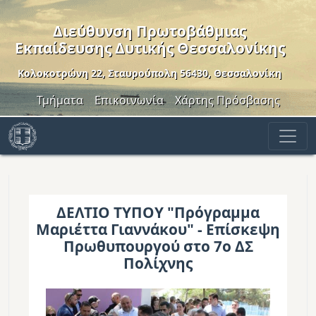
Παράκαμψη προς το κυρίως περιεχόμενο
Διεύθυνση Πρωτοβάθμιας
Εκπαίδευσης Δυτικής Θεσσαλονίκης
Κολοκοτρώνη 22, Σταυρούπολη 56430, Θεσσαλονίκη
Header Menu
Τμήματα
Επικοινωνία
Χάρτης Πρόσβασης
ΔΕΛΤΙΟ ΤΥΠΟΥ "Πρόγραμμα
Μαριέττα Γιαννάκου" - Επίσκεψη
Πρωθυπουργού στο 7ο ΔΣ
Πολίχνης