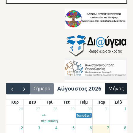
Αύγουστος 2026
Σήμερα
Μήνας
Κυρ
Δευ
Τρί
Τετ
Πέμ
Παρ
Σάβ
26
27
28
29
30
31
1
+4
Τοποθετήσεις αποσπασμένων εκπαιδ
περισσότερα
2
3
4
5
6
7
8