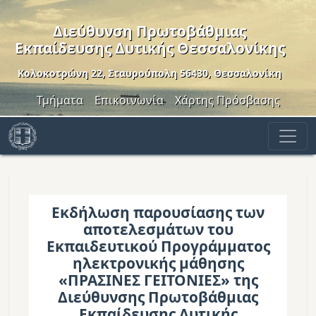
Παράκαμψη προς το κυρίως περιεχόμενο
Διεύθυνση Πρωτοβάθμιας
Εκπαίδευσης Δυτικής Θεσσαλονίκης
Κολοκοτρώνη 22, Σταυρούπολη 56430, Θεσσαλονίκη
Header Menu
Τμήματα
Επικοινωνία
Χάρτης Πρόσβασης
Εκδήλωση παρουσίασης των
αποτελεσμάτων του
Εκπαιδευτικού Προγράμματος
ηλεκτρονικής μάθησης
«ΠΡΑΣΙΝΕΣ ΓΕΙΤΟΝΙΕΣ» της
Διεύθυνσης Πρωτοβάθμιας
Εκπαίδευσης Δυτικής