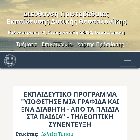
Παράκαμψη προς το κυρίως περιεχόμενο
Διεύθυνση Πρωτοβάθμιας
Εκπαίδευσης Δυτικής Θεσσαλονίκης
Κολοκοτρώνη 22, Σταυρούπολη 56430, Θεσσαλονίκη
Header Menu
Τμήματα
Επικοινωνία
Χάρτης Πρόσβασης
ΕΚΠΑΙΔΕΥΤΙΚΟ ΠΡΟΓΡΑΜΜΑ
"ΥΙΟΘΕΤΗΣΕ ΜΙΑ ΓΡΑΦΙΔΑ ΚΑΙ
ΕΝΑ ΔΙΑΒΗΤΗ - ΑΠΟ ΤΑ ΠΑΙΔΙΑ
ΣΤΑ ΠΑΙΔΙΑ" - ΤΗΛΕΟΠΤΙΚΗ
ΣΥΝΕΝΤΕΥΞΗ
Ετικέτες
Δελτία Τύπου