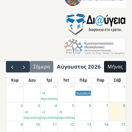
Αύγουστος 2026
Σήμερα
Μήνας
Κυρ
Δευ
Τρί
Τετ
Πέμ
Παρ
Σάβ
26
27
28
29
30
31
1
+4
Τοποθετήσεις αποσπασμένων εκπαιδ
περισσότερα
2
3
4
5
6
7
8
+6
+2
+8
περισσότερα
περισσότερα
περισσότερα
9
10
11
12
13
14
15