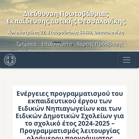
Παράκαμψη προς το κυρίως περιεχόμενο
Διεύθυνση Πρωτοβάθμιας
Εκπαίδευσης Δυτικής Θεσσαλονίκης
Κολοκοτρώνη 22, Σταυρούπολη 56430, Θεσσαλονίκη
Header Menu
Τμήματα
Επικοινωνία
Χάρτης Πρόσβασης
Ενέργειες προγραμματισμού του
εκπαιδευτικού έργου των
Ειδικών Νηπιαγωγείων και των
Ειδικών Δημοτικών Σχολείων για
το σχολικό έτος 2024-2025 –
Προγραμματισμός λειτουργίας
ολοήμερου προγράμματος