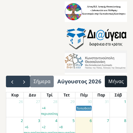
Αύγουστος 2026
Σήμερα
Μήνας
Κυρ
Δευ
Τρί
Τετ
Πέμ
Παρ
Σάβ
26
27
28
29
30
31
1
+4
Τοποθετήσεις αποσπασμένων εκπαιδ
περισσότερα
2
3
4
5
6
7
8
+6
+2
+8
περισσότερα
περισσότερα
περισσότερα