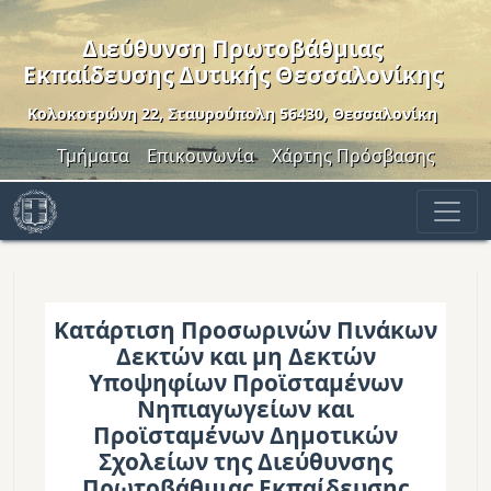
Παράκαμψη προς το κυρίως περιεχόμενο
Διεύθυνση Πρωτοβάθμιας
Εκπαίδευσης Δυτικής Θεσσαλονίκης
Κολοκοτρώνη 22, Σταυρούπολη 56430, Θεσσαλονίκη
Header Menu
Τμήματα
Επικοινωνία
Χάρτης Πρόσβασης
Κατάρτιση Προσωρινών Πινάκων
Δεκτών και μη Δεκτών
Υποψηφίων Προϊσταμένων
Νηπιαγωγείων και
Προϊσταμένων Δημοτικών
Σχολείων της Διεύθυνσης
Πρωτοβάθμιας Εκπαίδευσης