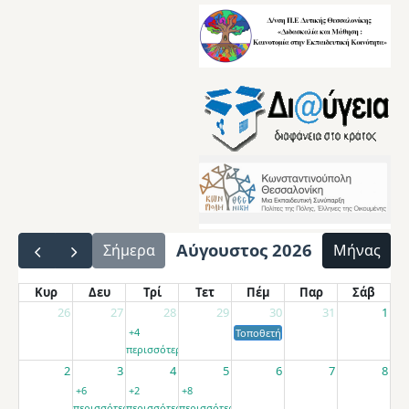
Αύγουστος 2026
Σήμερα
Μήνας
Κυρ
Δευ
Τρί
Τετ
Πέμ
Παρ
Σάβ
26
27
28
29
30
31
1
+4
Τοποθετήσεις αποσπασμένων εκπαιδ
περισσότερα
2
3
4
5
6
7
8
+6
+2
+8
περισσότερα
περισσότερα
περισσότερα