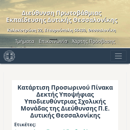
Παράκαμψη προς το κυρίως περιεχόμενο
Διεύθυνση Πρωτοβάθμιας
Εκπαίδευσης Δυτικής Θεσσαλονίκης
Κολοκοτρώνη 22, Σταυρούπολη 56430, Θεσσαλονίκη
Header Menu
Τμήματα
Επικοινωνία
Χάρτης Πρόσβασης
Κατάρτιση Προσωρινού Πίνακα
Δεκτής Υποψήφιας
Υποδιευθύντριας Σχολικής
Μονάδας της Διεύθυνσης Π.Ε.
Δυτικής Θεσσαλονίκης
Ετικέτες