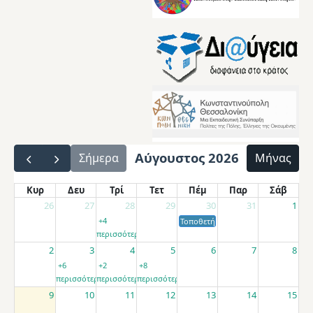
Αύγουστος 2026
Σήμερα
Μήνας
Κυρ
Δευ
Τρί
Τετ
Πέμ
Παρ
Σάβ
26
27
28
29
30
31
1
+4
Τοποθετήσεις αποσπασμένων εκπαιδ
περισσότερα
2
3
4
5
6
7
8
+6
+2
+8
περισσότερα
περισσότερα
περισσότερα
9
10
11
12
13
14
15