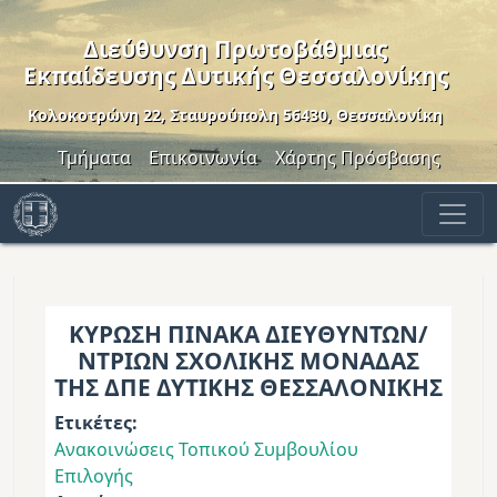
Παράκαμψη προς το κυρίως περιεχόμενο
Διεύθυνση Πρωτοβάθμιας
Εκπαίδευσης Δυτικής Θεσσαλονίκης
Κολοκοτρώνη 22, Σταυρούπολη 56430, Θεσσαλονίκη
Header Menu
Τμήματα
Επικοινωνία
Χάρτης Πρόσβασης
ΚΥΡΩΣΗ ΠΙΝΑΚΑ ΔΙΕΥΘΥΝΤΩΝ/
ΝΤΡΙΩΝ ΣΧΟΛΙΚΗΣ ΜΟΝΑΔΑΣ
ΤΗΣ ΔΠΕ ΔΥΤΙΚΗΣ ΘΕΣΣΑΛΟΝΙΚΗΣ
Ετικέτες
Ανακοινώσεις Τοπικού Συμβουλίου
Επιλογής