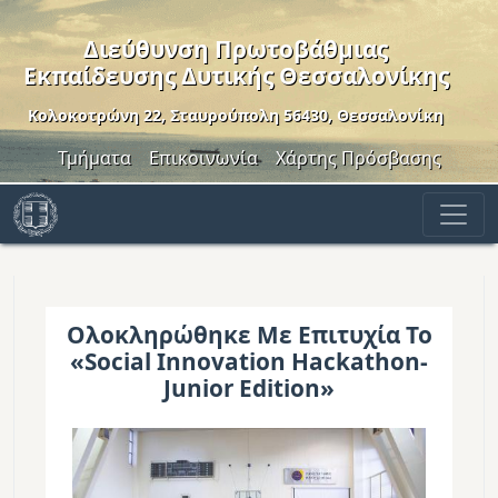
Παράκαμψη προς το κυρίως περιεχόμενο
Διεύθυνση Πρωτοβάθμιας
Εκπαίδευσης Δυτικής Θεσσαλονίκης
Κολοκοτρώνη 22, Σταυρούπολη 56430, Θεσσαλονίκη
Header Menu
Τμήματα
Επικοινωνία
Χάρτης Πρόσβασης
Ολοκληρώθηκε Με Επιτυχία Το
«Social Innovation Hackathon-
Junior Edition»