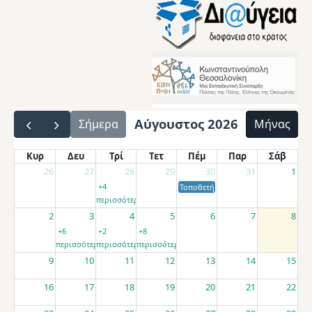
Αύγουστος 2026
Σήμερα
Μήνας
Κυρ
Δευ
Τρί
Τετ
Πέμ
Παρ
Σάβ
26
27
28
29
30
31
1
+4
Τοποθετήσεις αποσπασμένων εκπαιδ
περισσότερα
2
3
4
5
6
7
8
+6
+2
+8
περισσότερα
περισσότερα
περισσότερα
9
10
11
12
13
14
15
16
17
18
19
20
21
22