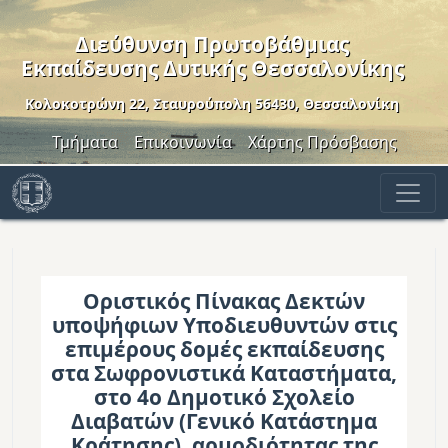
Παράκαμψη προς το κυρίως περιεχόμενο
Διεύθυνση Πρωτοβάθμιας
Εκπαίδευσης Δυτικής Θεσσαλονίκης
Κολοκοτρώνη 22, Σταυρούπολη 56430, Θεσσαλονίκη
Header Menu
Τμήματα
Επικοινωνία
Χάρτης Πρόσβασης
Οριστικός Πίνακας Δεκτών
υποψήφιων Υποδιευθυντών στις
επιμέρους δομές εκπαίδευσης
στα Σωφρονιστικά Καταστήματα,
στο 4ο Δημοτικό Σχολείο
Διαβατών (Γενικό Κατάστημα
Κράτησης), αρμοδιότητας της