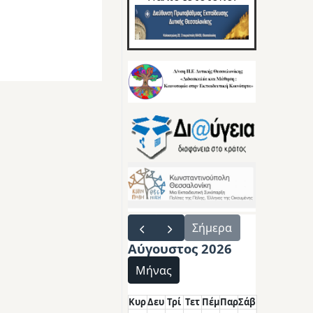
Σήμερα
Αύγουστος 2026
Μήνας
Κυρ
Δευ
Τρί
Τετ
Πέμ
Παρ
Σάβ