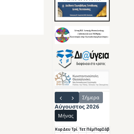
Σήμερα
Αύγουστος 2026
Μήνας
Κυρ
Δευ
Τρί
Τετ
Πέμ
Παρ
Σάβ