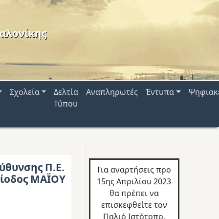
αλονίκης
Σχολεία
Δελτία
Αναπληρωτές
Έντυπα
Ψηφιακ
Τύπου
ύθυνσης Π.Ε.
Για αναρτήσεις προ
ρίοδος ΜΑΪΟΥ
15ης Απριλίου 2023
θα πρέπει να
επισκεφθείτε τον
Παλιό Ιστότοπο.