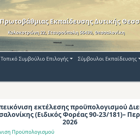
 Πρωτοβάθμιας Εκπαίδευσης Δυτικής Θεσσ
Κολοκοτρώνη 22, Σταυρούπολη 56430, Θεσσαλονίκη
Τοπικό Συμβούλιο Επιλογής
Σύμβουλοι Εκπαίδευσης
πεικόνιση εκτέλεσης προϋπολογισμού Διε
σαλονίκης (Ειδικός Φορέας 90-23/181)– Πε
2026
όνιση Προϋπολογισμού