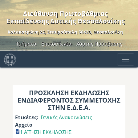
Παράκαμψη προς το κυρίως περιεχόμενο
Διεύθυνση Πρωτοβάθμιας
Εκπαίδευσης Δυτικής Θεσσαλονίκης
Κολοκοτρώνη 22, Σταυρούπολη 56430, Θεσσαλονίκη
Header Menu
Τμήματα
Επικοινωνία
Χάρτης Πρόσβασης
ΠΡΟΣΚΛΗΣΗ ΕΚΔΗΛΩΣΗΣ
ΕΝΔΙΑΦΕΡΟΝΤΟΣ ΣΥΜΜΕΤΟΧΗΣ
ΣΤΗΝ Ε.Δ.Ε.Α.
Ετικέτες
Γενικές Ανακοινώσεις
Αρχεία
1 ΑΙΤΗΣΗ ΕΚΔΗΛΩΣΗΣ