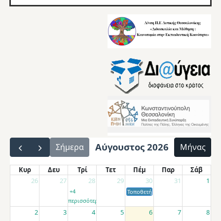
Αύγουστος 2026
Σήμερα
Μήνας
Κυρ
Δευ
Τρί
Τετ
Πέμ
Παρ
Σάβ
26
27
28
29
30
31
1
+4
Τοποθετήσεις αποσπασμένων εκπαιδ
περισσότερα
2
3
4
5
6
7
8