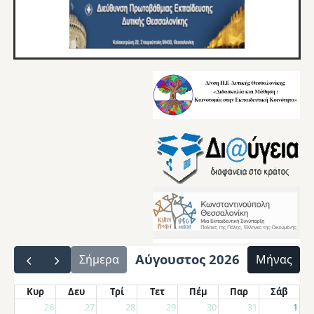
Αύγουστος 2026
Σήμερα
Μήνας
Κυρ
Δευ
Τρί
Τετ
Πέμ
Παρ
Σάβ
26
27
28
29
30
31
1