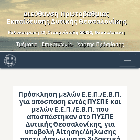
Παράκαμψη προς το κυρίως περιεχόμενο
Διεύθυνση Πρωτοβάθμιας
Εκπαίδευσης Δυτικής Θεσσαλονίκης
Κολοκοτρώνη 22, Σταυρούπολη 56430, Θεσσαλονίκη
Header Menu
Τμήματα
Επικοινωνία
Χάρτης Πρόσβασης
Πρόσκληση μελών Ε.Ε.Π./Ε.Β.Π.
για απόσπαση εντός ΠΥΣΠΕ και
μελών Ε.Ε.Π./Ε.Β.Π. που
αποσπάστηκαν στο ΠΥΣΠΕ
Δυτικής Θεσσαλονίκης, για
υποβολή Αίτησης/Δήλωσης
προτιμήσεων για το διδακτικό