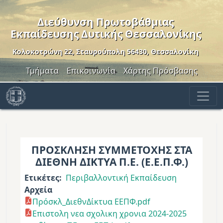
Παράκαμψη προς το κυρίως περιεχόμενο
Διεύθυνση Πρωτοβάθμιας
Εκπαίδευσης Δυτικής Θεσσαλονίκης
Κολοκοτρώνη 22, Σταυρούπολη 56430, Θεσσαλονίκη
Header Menu
Τμήματα
Επικοινωνία
Χάρτης Πρόσβασης
ΠΡΟΣΚΛΗΣΗ ΣΥΜΜΕΤΟΧΗΣ ΣΤΑ
ΔΙΕΘΝΗ ΔΙΚΤΥΑ Π.Ε. (Ε.Ε.Π.Φ.)
Ετικέτες
Περιβαλλοντική Εκπαίδευση
Αρχεία
Πρόσκλ_ΔιεθνΔίκτυα ΕΕΠΦ.pdf
Επιστολη νεα σχολικη χρονια 2024-2025