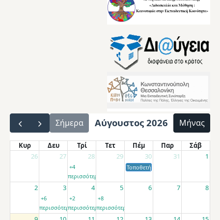
Αύγουστος 2026
Σήμερα
Μήνας
Κυρ
Δευ
Τρί
Τετ
Πέμ
Παρ
Σάβ
26
27
28
29
30
31
1
+4
Τοποθετήσεις αποσπασμένων εκπαιδ
περισσότερα
2
3
4
5
6
7
8
+6
+2
+8
περισσότερα
περισσότερα
περισσότερα
9
10
11
12
13
14
15