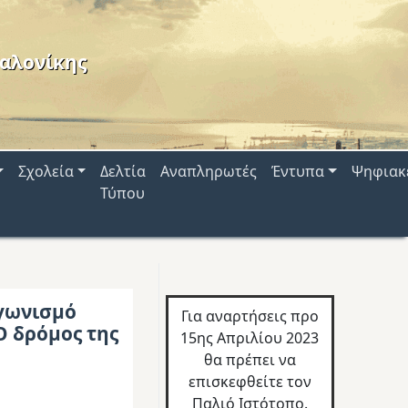
αλονίκης
Σχολεία
Δελτία
Αναπληρωτές
Έντυπα
Ψηφιακ
Τύπου
γωνισμό
Για αναρτήσεις προ
Ο δρόμος της
15ης Απριλίου 2023
θα πρέπει να
επισκεφθείτε τον
Παλιό Ιστότοπο.