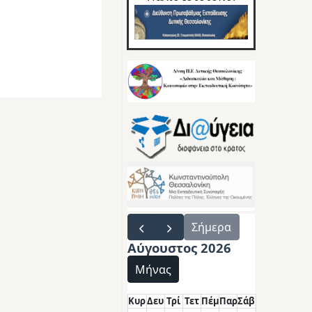
Σήμερα
Αύγουστος 2026
Μήνας
Κυρ
Δευ
Τρί
Τετ
Πέμ
Παρ
Σάβ