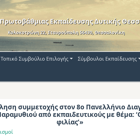
 Πρωτοβάθμιας Εκπαίδευσης Δυτικής Θεσσ
Κολοκοτρώνη 22, Σταυρούπολη 56430, Θεσσαλονίκη
Τοπικό Συμβούλιο Επιλογής
Σύμβουλοι Εκπαίδευσης
ληση συμμετοχής στον 8ο Πανελλήνιο Δια
αραμυθιού από εκπαιδευτικούς με θέμα: ‘
φιλίας’»
ισμοί