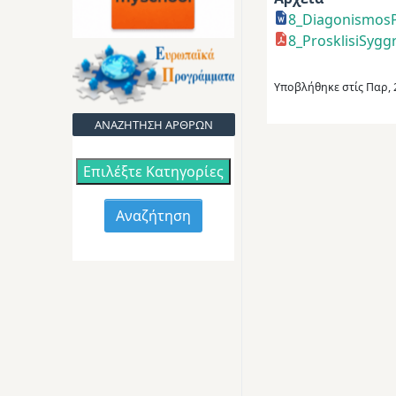
8_Diagonismos
8_ProsklisiSygg
Υποβλήθηκε στίς
Παρ, 
ΑΝΑΖΗΤΗΣΗ ΑΡΘΡΩΝ
Επιλέξτε Κατηγορίες