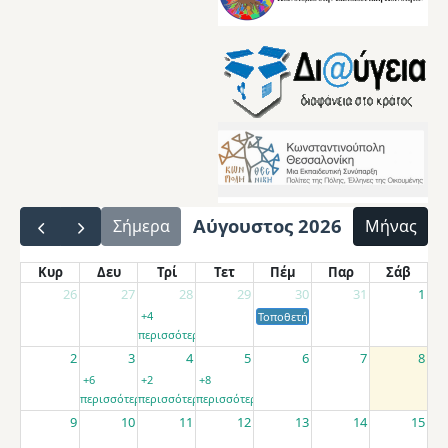
Αύγουστος 2026
Σήμερα
Μήνας
Κυρ
Δευ
Τρί
Τετ
Πέμ
Παρ
Σάβ
26
27
28
29
30
31
1
+4
Τοποθετήσεις αποσπασμένων εκπαιδ
περισσότερα
2
3
4
5
6
7
8
+6
+2
+8
περισσότερα
περισσότερα
περισσότερα
9
10
11
12
13
14
15