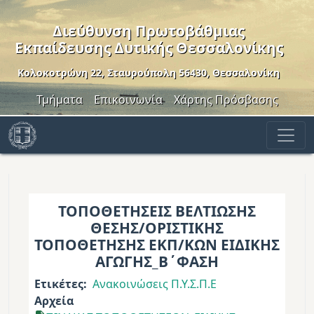
Παράκαμψη προς το κυρίως περιεχόμενο
Διεύθυνση Πρωτοβάθμιας
Εκπαίδευσης Δυτικής Θεσσαλονίκης
Κολοκοτρώνη 22, Σταυρούπολη 56430, Θεσσαλονίκη
Header Menu
Τμήματα
Επικοινωνία
Χάρτης Πρόσβασης
ΤΟΠΟΘΕΤΗΣΕΙΣ ΒΕΛΤΙΩΣΗΣ
ΘΕΣΗΣ/ΟΡΙΣΤΙΚΗΣ
ΤΟΠΟΘΕΤΗΣΗΣ ΕΚΠ/ΚΩΝ ΕΙΔΙΚΗΣ
ΑΓΩΓΗΣ_Β΄ΦΑΣΗ
Ετικέτες
Ανακοινώσεις Π.Υ.Σ.Π.Ε
Αρχεία