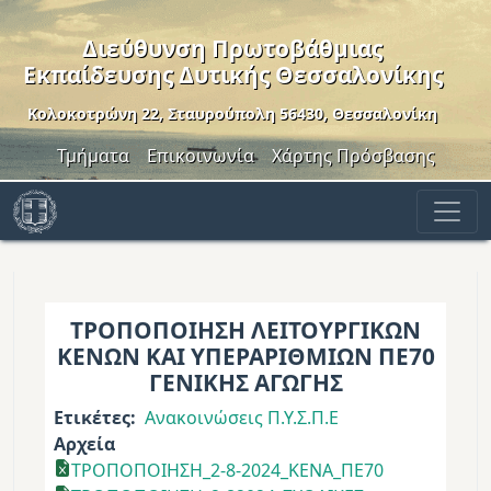
Παράκαμψη προς το κυρίως περιεχόμενο
Διεύθυνση Πρωτοβάθμιας
Εκπαίδευσης Δυτικής Θεσσαλονίκης
Κολοκοτρώνη 22, Σταυρούπολη 56430, Θεσσαλονίκη
Header Menu
Τμήματα
Επικοινωνία
Χάρτης Πρόσβασης
ΤΡΟΠΟΠΟΙΗΣΗ ΛΕΙΤΟΥΡΓΙΚΩΝ
ΚΕΝΩΝ ΚΑΙ ΥΠΕΡΑΡΙΘΜΙΩΝ ΠΕ70
ΓΕΝΙΚΗΣ ΑΓΩΓΗΣ
Ετικέτες
Ανακοινώσεις Π.Υ.Σ.Π.Ε
Αρχεία
ΤΡΟΠΟΠΟΙΗΣΗ_2-8-2024_ΚΕΝΑ_ΠΕ70