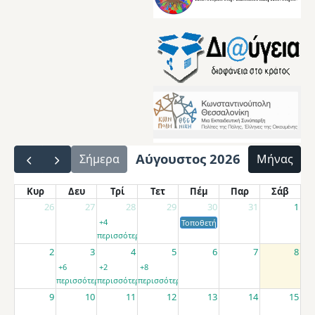
Αύγουστος 2026
Σήμερα
Μήνας
Κυρ
Δευ
Τρί
Τετ
Πέμ
Παρ
Σάβ
26
27
28
29
30
31
1
+4
Τοποθετήσεις αποσπασμένων εκπαιδ
περισσότερα
2
3
4
5
6
7
8
+6
+2
+8
περισσότερα
περισσότερα
περισσότερα
9
10
11
12
13
14
15