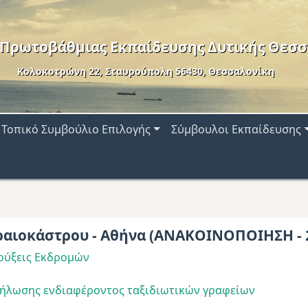
 Πρωτοβάθμιας Εκπαίδευσης Δυτικής Θεσσ
Κολοκοτρώνη 22, Σταυρούπολη 56430, Θεσσαλονίκη
Τοπικό Συμβούλιο Επιλογής
Σύμβουλοι Εκπαίδευσης
Ωραιοκάστρου - Αθήνα (ΑΝΑΚΟΙΝΟΠΟΙΗΣΗ - 
ρύξεις Εκδρομών
ήλωσης ενδιαφέροντος ταξιδιωτικών γραφείων