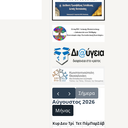
Σήμερα
Αύγουστος 2026
Μήνας
Κυρ
Δευ
Τρί
Τετ
Πέμ
Παρ
Σάβ