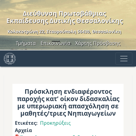
Παράκαμψη προς το κυρίως περιεχόμενο
Διεύθυνση Πρωτοβάθμιας
Εκπαίδευσης Δυτικής Θεσσαλονίκης
Κολοκοτρώνη 22, Σταυρούπολη 56430, Θεσσαλονίκη
Header Menu
Τμήματα
Επικοινωνία
Χάρτης Πρόσβασης
Πρόσκληση ενδιαφέροντος
παροχής κατ’ οίκον διδασκαλίας
με υπερωριακή απασχόληση σε
μαθητές/τριες Νηπιαγωγείων
Ετικέτες
Προκηρύξεις
Αρχεία