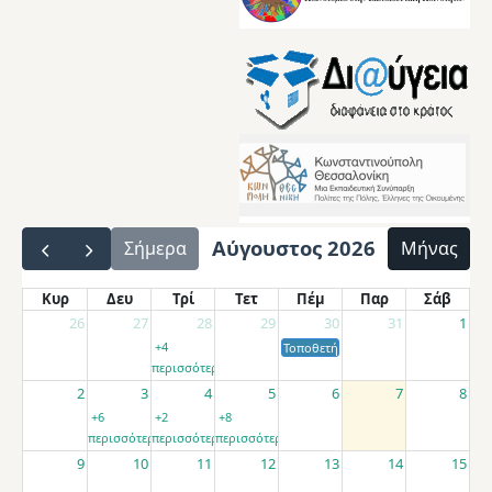
Αύγουστος 2026
Σήμερα
Μήνας
Κυρ
Δευ
Τρί
Τετ
Πέμ
Παρ
Σάβ
26
27
28
29
30
31
1
+4
Τοποθετήσεις αποσπασμένων εκπαιδ
περισσότερα
2
3
4
5
6
7
8
+6
+2
+8
περισσότερα
περισσότερα
περισσότερα
9
10
11
12
13
14
15