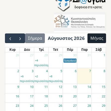
Αύγουστος 2026
Σήμερα
Μήνας
Κυρ
Δευ
Τρί
Τετ
Πέμ
Παρ
Σάβ
26
27
28
29
30
31
1
+4
Τοποθετήσεις αποσπασμένων εκπαιδ
περισσότερα
2
3
4
5
6
7
8
+6
+2
+8
περισσότερα
περισσότερα
περισσότερα
9
10
11
12
13
14
15
16
17
18
19
20
21
22
23
24
25
26
27
28
29