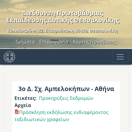
Παράκαμψη προς το κυρίως περιεχόμενο
Διεύθυνση Πρωτοβάθμιας
Εκπαίδευσης Δυτικής Θεσσαλονίκης
Κολοκοτρώνη 22, Σταυρούπολη 56430, Θεσσαλονίκη
Header Menu
Τμήματα
Επικοινωνία
Χάρτης Πρόσβασης
3ο Δ. Σχ. Αμπελοκήπων - Αθήνα
Ετικέτες
Προκηρύξεις Εκδρομών
Αρχεία
Πρόσκληση εκδήλωσης ενδιαφέροντος
ταξιδιωτικών γραφείων