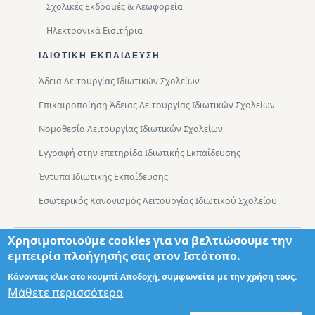
Σχολικές Εκδρομές & Λεωφορεία
Ηλεκτρονικά Εισιτήρια
ΙΔΙΩΤΙΚΉ ΕΚΠΑΊΔΕΥΣΗ
Άδεια Λειτουργίας Ιδιωτικών Σχολείων
Επικαιροποίηση Άδειας Λειτουργίας Ιδιωτικών Σχολείων
Νομοθεσία Λειτουργίας Ιδιωτικών Σχολείων
Εγγραφή στην επετηρίδα Ιδιωτικής Εκπαίδευσης
Έντυπα Ιδιωτικής Εκπαίδευσης
Εσωτερικός Κανονισμός Λειτουργίας Ιδιωτικού Σχολείου
Χρησιμοποιούμε cookies για να βελτιώσουμε την
Footer
Τμήματα
Χάρτης Πρόσβασης
εμπειρία πλοήγησής σας στον Ιστότοπο.
Κάνοντας κλικ στο κουμπί Αποδοχή, συμφωνείτε με την χρήση τους.
Μάθετε περισσότερα
Σχεδιασμός: Θωμάς Διονύσης ΤΕ ΠΛΗΡ
© 2026 - Διεύθυνση Πρωτοβάθμιας Εκπαίδευσης Δυτικής