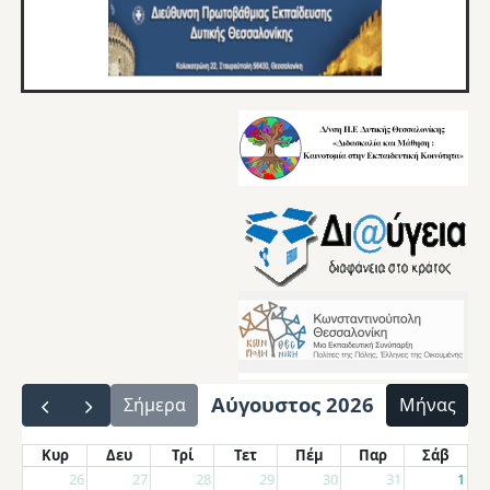
Αύγουστος 2026
Σήμερα
Μήνας
Κυρ
Δευ
Τρί
Τετ
Πέμ
Παρ
Σάβ
26
27
28
29
30
31
1