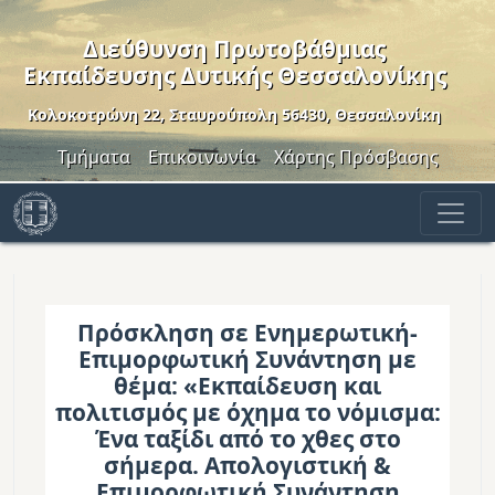
Παράκαμψη προς το κυρίως περιεχόμενο
Διεύθυνση Πρωτοβάθμιας
Εκπαίδευσης Δυτικής Θεσσαλονίκης
Κολοκοτρώνη 22, Σταυρούπολη 56430, Θεσσαλονίκη
Header Menu
Τμήματα
Επικοινωνία
Χάρτης Πρόσβασης
Πρόσκληση σε Ενημερωτική-
Επιμορφωτική Συνάντηση με
θέμα: «Εκπαίδευση και
πολιτισμός με όχημα το νόμισμα:
Ένα ταξίδι από το χθες στο
σήμερα. Απολογιστική &
Επιμορφωτική Συνάντηση