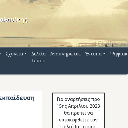
αλονίκης
Σχολεία
Δελτία
Αναπληρωτές
Έντυπα
Ψηφιακ
Τύπου
 εκπαίδευση
Για αναρτήσεις προ
15ης Απριλίου 2023
θα πρέπει να
επισκεφθείτε τον
Παλιό Ιστότοπο.