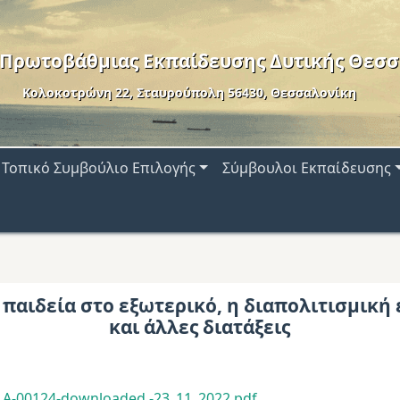
 Πρωτοβάθμιας Εκπαίδευσης Δυτικής Θεσσ
Κολοκοτρώνη 22, Σταυρούπολη 56430, Θεσσαλονίκη
Τοπικό Συμβούλιο Επιλογής
Σύμβουλοι Εκπαίδευσης
 παιδεία στο εξωτερικό, η διαπολιτισμική
και άλλες διατάξεις
s A-00124-downloaded -23_11_2022.pdf