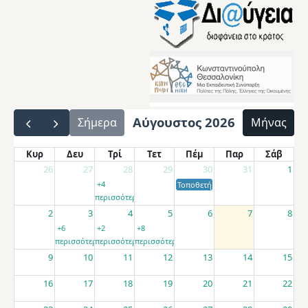
Αύγουστος 2026
Σήμερα
Μήνας
Κυρ
Δευ
Τρί
Τετ
Πέμ
Παρ
Σάβ
26
27
28
29
30
31
1
+4
Τοποθετήσεις αποσπασμένων εκπαιδ
περισσότερα
2
3
4
5
6
7
8
+6
+2
+8
περισσότερα
περισσότερα
περισσότερα
9
10
11
12
13
14
15
16
17
18
19
20
21
22