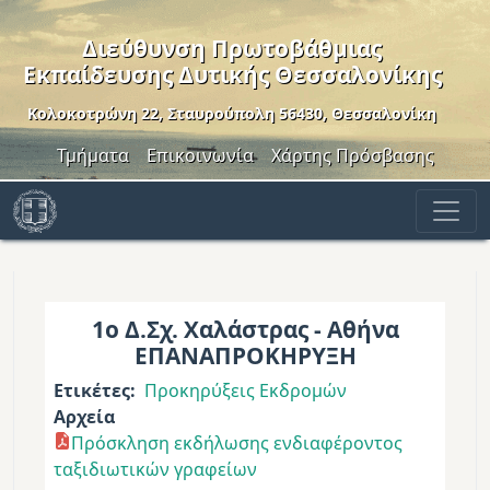
Παράκαμψη προς το κυρίως περιεχόμενο
Διεύθυνση Πρωτοβάθμιας
Εκπαίδευσης Δυτικής Θεσσαλονίκης
Κολοκοτρώνη 22, Σταυρούπολη 56430, Θεσσαλονίκη
Header Menu
Τμήματα
Επικοινωνία
Χάρτης Πρόσβασης
1ο Δ.Σχ. Χαλάστρας - Αθήνα
ΕΠΑΝΑΠΡΟΚΗΡΥΞΗ
Ετικέτες
Προκηρύξεις Εκδρομών
Αρχεία
Πρόσκληση εκδήλωσης ενδιαφέροντος
ταξιδιωτικών γραφείων