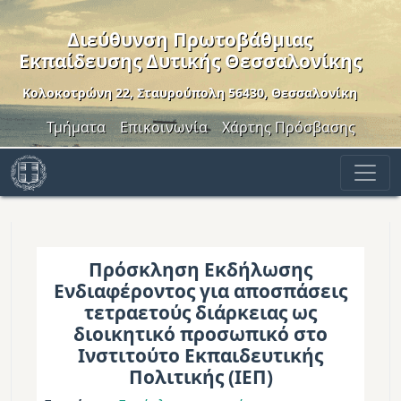
Παράκαμψη προς το κυρίως περιεχόμενο
Διεύθυνση Πρωτοβάθμιας
Εκπαίδευσης Δυτικής Θεσσαλονίκης
Κολοκοτρώνη 22, Σταυρούπολη 56430, Θεσσαλονίκη
Header Menu
Τμήματα
Επικοινωνία
Χάρτης Πρόσβασης
Πρόσκληση Εκδήλωσης
Ενδιαφέροντος για αποσπάσεις
τετραετούς διάρκειας ως
διοικητικό προσωπικό στο
Ινστιτούτο Εκπαιδευτικής
Πολιτικής (ΙΕΠ)