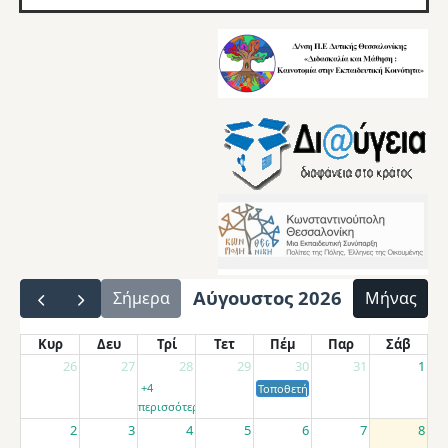
Αύγουστος 2026
Σήμερα
Μήνας
Κυρ
Δευ
Τρί
Τετ
Πέμ
Παρ
Σάβ
26
27
28
29
30
31
1
+4
Τοποθετήσεις αποσπασμένων εκπαιδ
περισσότερα
2
3
4
5
6
7
8