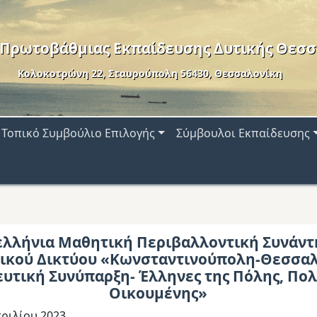
 Πρωτοβάθμιας Εκπαίδευσης Δυτικής Θεσσ
Κολοκοτρώνη 22, Σταυρούπολη 56430, Θεσσαλονίκη
Τοπικό Συμβούλιο Επιλογής
Σύμβουλοι Εκπαίδευσης
ελλήνια Μαθητική Περιβαλλοντική Συνάντ
ικού Δικτύου «Κωνσταντινούπολη-Θεσσαλ
υτική Συνύπαρξη- Έλληνες της Πόλης, Πολ
Οικουμένης»
ριλίου 2023