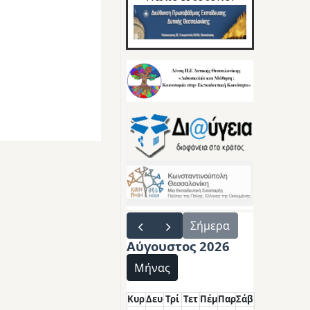
Σήμερα
Αύγουστος 2026
Μήνας
Κυρ
Δευ
Τρί
Τετ
Πέμ
Παρ
Σάβ