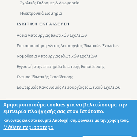
Σχολικές Εκδρομές & Λεωφορεία
Ηλεκτρονικά Εισιτήρια
ΙΔΙΩΤΙΚΉ ΕΚΠΑΊΔΕΥΣΗ
Άδεια Λειτουργίας Ιδιωτικών Σχολείων
Επικαιροποίηση Άδειας Λειτουργίας Ιδιωτικών Σχολείων
Νομοθεσία Λειτουργίας Ιδιωτικών Σχολείων
Εγγραφή στην επετηρίδα Ιδιωτικής Εκπαίδευσης
Έντυπα Ιδιωτικής Εκπαίδευσης
Εσωτερικός Κανονισμός Λειτουργίας Ιδιωτικού Σχολείου
Χρησιμοποιούμε cookies για να βελτιώσουμε την
Footer
Τμήματα
Χάρτης Πρόσβασης
εμπειρία πλοήγησής σας στον Ιστότοπο.
Κάνοντας κλικ στο κουμπί Αποδοχή, συμφωνείτε με την χρήση τους.
Μάθετε περισσότερα
Σχεδιασμός: Θωμάς Διονύσης ΤΕ ΠΛΗΡ
© 2026 - Διεύθυνση Πρωτοβάθμιας Εκπαίδευσης Δυτικής