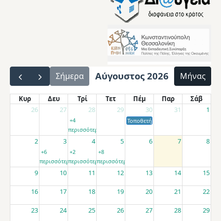
Αύγουστος 2026
Σήμερα
Μήνας
Κυρ
Δευ
Τρί
Τετ
Πέμ
Παρ
Σάβ
26
27
28
29
30
31
1
+4
Τοποθετήσεις αποσπασμένων εκπαιδ
περισσότερα
2
3
4
5
6
7
8
+6
+2
+8
περισσότερα
περισσότερα
περισσότερα
9
10
11
12
13
14
15
16
17
18
19
20
21
22
23
24
25
26
27
28
29