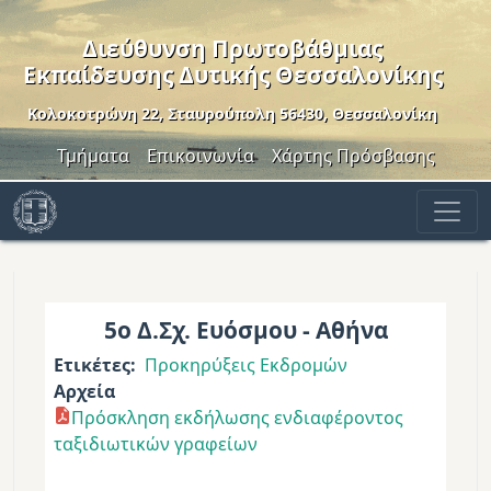
Παράκαμψη προς το κυρίως περιεχόμενο
Διεύθυνση Πρωτοβάθμιας
Εκπαίδευσης Δυτικής Θεσσαλονίκης
Κολοκοτρώνη 22, Σταυρούπολη 56430, Θεσσαλονίκη
Header Menu
Τμήματα
Επικοινωνία
Χάρτης Πρόσβασης
5ο Δ.Σχ. Ευόσμου - Αθήνα
Ετικέτες
Προκηρύξεις Εκδρομών
Αρχεία
Πρόσκληση εκδήλωσης ενδιαφέροντος
ταξιδιωτικών γραφείων