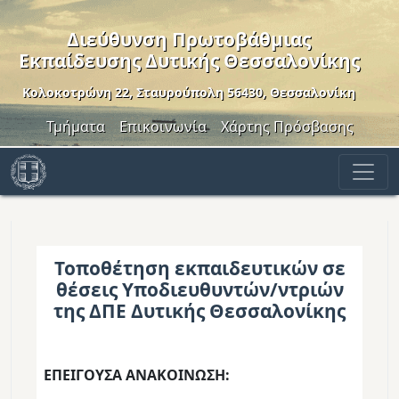
Παράκαμψη προς το κυρίως περιεχόμενο
Διεύθυνση Πρωτοβάθμιας
Εκπαίδευσης Δυτικής Θεσσαλονίκης
Κολοκοτρώνη 22, Σταυρούπολη 56430, Θεσσαλονίκη
Header Menu
Τμήματα
Επικοινωνία
Χάρτης Πρόσβασης
Τοποθέτηση εκπαιδευτικών σε
θέσεις Υποδιευθυντών/ντριών
της ΔΠΕ Δυτικής Θεσσαλονίκης
ΕΠΕΙΓΟΥΣΑ ΑΝΑΚΟΙΝΩΣΗ: