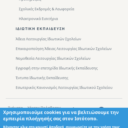
Σχολικές Εκδρομές & Λεωφορεία
Ηλεκτρονικά Εισιτήρια
ΙΔΙΩΤΙΚΉ ΕΚΠΑΊΔΕΥΣΗ
Άδεια Λειτουργίας Ιδιωτικών Σχολείων
Επικαιροποίηση Άδειας Λειτουργίας Ιδιωτικών Σχολείων
Νομοθεσία Λειτουργίας Ιδιωτικών Σχολείων
Εγγραφή στην επετηρίδα Ιδιωτικής Εκπαίδευσης
Έντυπα Ιδιωτικής Εκπαίδευσης
Εσωτερικός Κανονισμός Λειτουργίας Ιδιωτικού Σχολείου
Footer
Τμήματα
Χάρτης Πρόσβασης
Χρησιμοποιούμε cookies για να βελτιώσουμε την
εμπειρία πλοήγησής σας στον Ιστότοπο.
Σχεδιασμός: Θωμάς Διονύσης ΤΕ ΠΛΗΡ
Κάνοντας κλικ στο κουμπί Αποδοχή, συμφωνείτε με την χρήση τους.