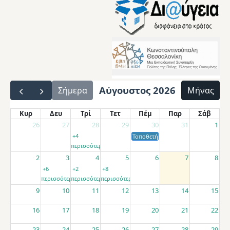
Αύγουστος 2026
Σήμερα
Μήνας
Κυρ
Δευ
Τρί
Τετ
Πέμ
Παρ
Σάβ
26
27
28
29
30
31
1
+4
Τοποθετήσεις αποσπασμένων εκπαιδ
περισσότερα
2
3
4
5
6
7
8
+6
+2
+8
περισσότερα
περισσότερα
περισσότερα
9
10
11
12
13
14
15
16
17
18
19
20
21
22
23
24
25
26
27
28
29