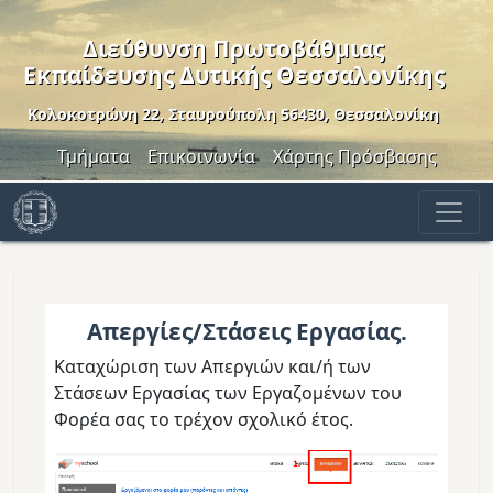
Παράκαμψη προς το κυρίως περιεχόμενο
Διεύθυνση Πρωτοβάθμιας
Εκπαίδευσης Δυτικής Θεσσαλονίκης
Κολοκοτρώνη 22, Σταυρούπολη 56430, Θεσσαλονίκη
Header Menu
Τμήματα
Επικοινωνία
Χάρτης Πρόσβασης
Απεργίες/Στάσεις Εργασίας.
Καταχώριση των Απεργιών και/ή των
Στάσεων Εργασίας των Εργαζομένων του
Φορέα σας το τρέχον σχολικό έτος.