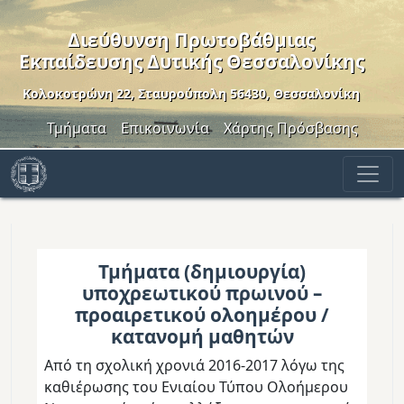
Παράκαμψη προς το κυρίως περιεχόμενο
Διεύθυνση Πρωτοβάθμιας
Εκπαίδευσης Δυτικής Θεσσαλονίκης
Κολοκοτρώνη 22, Σταυρούπολη 56430, Θεσσαλονίκη
Header Menu
Τμήματα
Επικοινωνία
Χάρτης Πρόσβασης
Τμήματα (δημιουργία)
υποχρεωτικού πρωινού –
προαιρετικού ολοημέρου /
κατανομή μαθητών
Από τη σχολική χρονιά 2016-2017 λόγω της
καθιέρωσης του Ενιαίου Τύπου Ολοήμερου