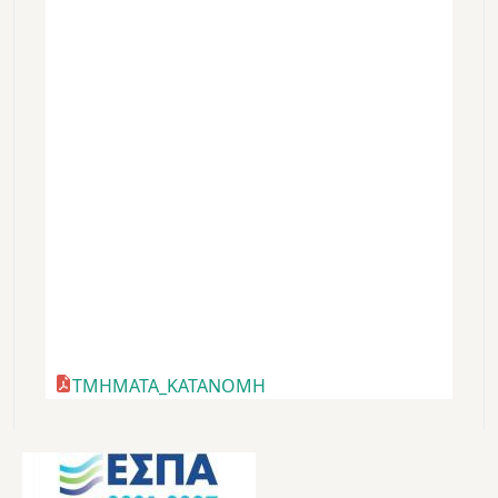
TMHMATA_KATANOMH