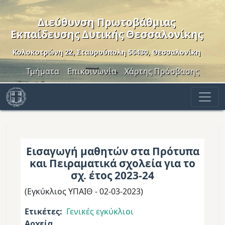
Παράκαμψη προς το κυρίως περιεχόμενο
Διεύθυνση Πρωτοβάθμιας
Εκπαίδευσης Δυτικής Θεσσαλονίκης
Κολοκοτρώνη 22, Σταυρούπολη 56430, Θεσσαλονίκη
Header Menu
Τμήματα
Επικοινωνία
Χάρτης Πρόσβασης
Εισαγωγή μαθητών στα Πρότυπα
και Πειραματικά σχολεία για το
σχ. έτος 2023-24
(Εγκύκλιος ΥΠΑΙΘ - 02-03-2023)
Ετικέτες
Γενικές εγκύκλιοι
Αρχεία