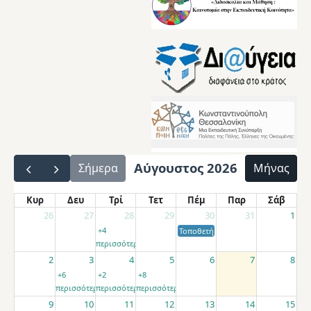
Αύγουστος 2026
Σήμερα
Μήνας
Κυρ
Δευ
Τρί
Τετ
Πέμ
Παρ
Σάβ
26
27
28
29
30
31
1
+4
Τοποθετήσεις αποσπασμένων εκπαιδ
περισσότερα
2
3
4
5
6
7
8
+6
+2
+8
περισσότερα
περισσότερα
περισσότερα
9
10
11
12
13
14
15