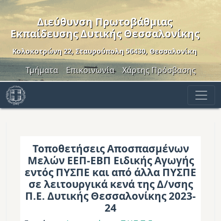
Παράκαμψη προς το κυρίως περιεχόμενο
Διεύθυνση Πρωτοβάθμιας
Εκπαίδευσης Δυτικής Θεσσαλονίκης
Κολοκοτρώνη 22, Σταυρούπολη 56430, Θεσσαλονίκη
Header Menu
Τμήματα
Επικοινωνία
Χάρτης Πρόσβασης
Τοποθετήσεις Αποσπασμένων
Μελών ΕΕΠ-ΕΒΠ Ειδικής Αγωγής
εντός ΠΥΣΠΕ και από άλλα ΠΥΣΠΕ
σε λειτουργικά κενά της Δ/νσης
Π.Ε. Δυτικής Θεσσαλονίκης 2023-
24