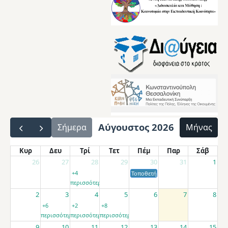
Αύγουστος 2026
Σήμερα
Μήνας
Κυρ
Δευ
Τρί
Τετ
Πέμ
Παρ
Σάβ
26
27
28
29
30
31
1
+4
Τοποθετήσεις αποσπασμένων εκπαιδ
περισσότερα
2
3
4
5
6
7
8
+6
+2
+8
περισσότερα
περισσότερα
περισσότερα
9
10
11
12
13
14
15