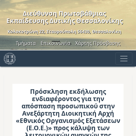
Παράκαμψη προς το κυρίως περιεχόμενο
Διεύθυνση Πρωτοβάθμιας
Εκπαίδευσης Δυτικής Θεσσαλονίκης
Κολοκοτρώνη 22, Σταυρούπολη 56430, Θεσσαλονίκη
Header Menu
Τμήματα
Επικοινωνία
Χάρτης Πρόσβασης
Πρόσκληση εκδήλωσης
ενδιαφέροντος για την
απόσπαση προσωπικού στην
Ανεξάρτητη Διοικητική Αρχή
«Εθνικός Οργανισμός Εξετάσεων
(Ε.Ο.Ε.)» προς κάλυψη των
λειτουργικών αναγκών της