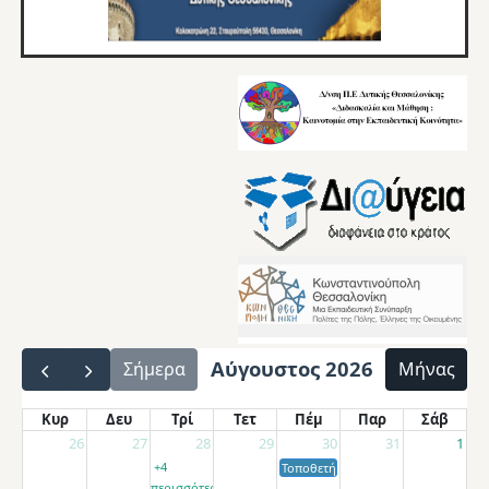
Αύγουστος 2026
Σήμερα
Μήνας
Κυρ
Δευ
Τρί
Τετ
Πέμ
Παρ
Σάβ
26
27
28
29
30
31
1
+4
Τοποθετήσεις αποσπασμένων εκπαιδ
περισσότερα