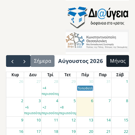
Αύγουστος 2026
Σήμερα
Μήνας
Κυρ
Δευ
Τρί
Τετ
Πέμ
Παρ
Σάβ
26
27
28
29
30
31
1
+4
Τοποθετήσεις αποσπασμένων εκπαιδ
περισσότερα
2
3
4
5
6
7
8
+6
+2
+8
περισσότερα
περισσότερα
περισσότερα
9
10
11
12
13
14
15
16
17
18
19
20
21
22