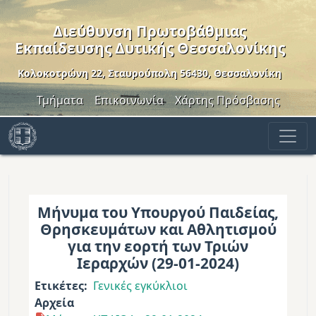
Παράκαμψη προς το κυρίως περιεχόμενο
Διεύθυνση Πρωτοβάθμιας
Εκπαίδευσης Δυτικής Θεσσαλονίκης
Κολοκοτρώνη 22, Σταυρούπολη 56430, Θεσσαλονίκη
Header Menu
Τμήματα
Επικοινωνία
Χάρτης Πρόσβασης
Μήνυμα του Υπουργού Παιδείας,
Θρησκευμάτων και Αθλητισμού
για την εορτή των Τριών
Ιεραρχών (29-01-2024)
Ετικέτες
Γενικές εγκύκλιοι
Αρχεία