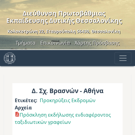
Παράκαμψη προς το κυρίως περιεχόμενο
Διεύθυνση Πρωτοβάθμιας
Εκπαίδευσης Δυτικής Θεσσαλονίκης
Κολοκοτρώνη 22, Σταυρούπολη 56430, Θεσσαλονίκη
Header Menu
Τμήματα
Επικοινωνία
Χάρτης Πρόσβασης
Δ. Σχ. Βρασνών - Αθήνα
Ετικέτες
Προκηρύξεις Εκδρομών
Αρχεία
Πρόσκληση εκδήλωσης ενδιαφέροντος
ταξιδιωτικών γραφείων