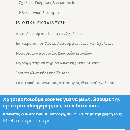
Σχολικές Εκδρομές & Λεωφορεία
Ηλεκτρονικά Εισιτήρια
ΙΔΙΩΤΙΚΉ ΕΚΠΑΊΔΕΥΣΗ
Άδεια Λειτουργίας Ιδιωτικών Σχολείων
Επικαιροποίηση Άδειας Λειτουργίας Ιδιωτικών Σχολείων
Νομοθεσία Λειτουργίας Ιδιωτικών Σχολείων
Εγγραφή στην επετηρίδα Ιδιωτικής Εκπαίδευσης
Έντυπα Ιδιωτικής Εκπαίδευσης
Εσωτερικός Κανονισμός Λειτουργίας Ιδιωτικού Σχολείου
Χρησιμοποιούμε cookies για να βελτιώσουμε την
Footer
Τμήματα
Χάρτης Πρόσβασης
εμπειρία πλοήγησής σας στον Ιστότοπο.
Κάνοντας κλικ στο κουμπί Αποδοχή, συμφωνείτε με την χρήση τους.
Μάθετε περισσότερα
Σχεδιασμός: Θωμάς Διονύσης ΤΕ ΠΛΗΡ
© 2026 - Διεύθυνση Πρωτοβάθμιας Εκπαίδευσης Δυτικής