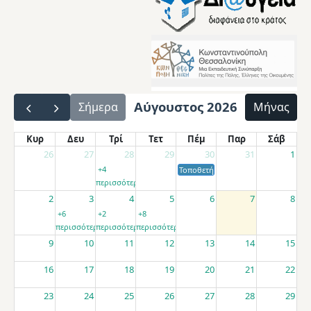
Αύγουστος 2026
Σήμερα
Μήνας
Κυρ
Δευ
Τρί
Τετ
Πέμ
Παρ
Σάβ
26
27
28
29
30
31
1
+4
Τοποθετήσεις αποσπασμένων εκπαιδ
περισσότερα
2
3
4
5
6
7
8
+6
+2
+8
περισσότερα
περισσότερα
περισσότερα
9
10
11
12
13
14
15
16
17
18
19
20
21
22
23
24
25
26
27
28
29