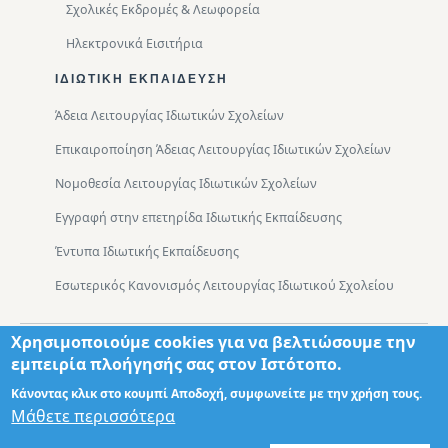
Σχολικές Εκδρομές & Λεωφορεία
Ηλεκτρονικά Εισιτήρια
ΙΔΙΩΤΙΚΉ ΕΚΠΑΊΔΕΥΣΗ
Άδεια Λειτουργίας Ιδιωτικών Σχολείων
Επικαιροποίηση Άδειας Λειτουργίας Ιδιωτικών Σχολείων
Νομοθεσία Λειτουργίας Ιδιωτικών Σχολείων
Εγγραφή στην επετηρίδα Ιδιωτικής Εκπαίδευσης
Έντυπα Ιδιωτικής Εκπαίδευσης
Εσωτερικός Κανονισμός Λειτουργίας Ιδιωτικού Σχολείου
Χρησιμοποιούμε cookies για να βελτιώσουμε την
Footer
Τμήματα
Χάρτης Πρόσβασης
εμπειρία πλοήγησής σας στον Ιστότοπο.
Κάνοντας κλικ στο κουμπί Αποδοχή, συμφωνείτε με την χρήση τους.
Μάθετε περισσότερα
Σχεδιασμός: Θωμάς Διονύσης ΤΕ ΠΛΗΡ
© 2026 - Διεύθυνση Πρωτοβάθμιας Εκπαίδευσης Δυτικής