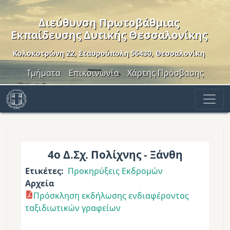
Παράκαμψη προς το κυρίως περιεχόμενο
Διεύθυνση Πρωτοβάθμιας
Εκπαίδευσης Δυτικής Θεσσαλονίκης
Κολοκοτρώνη 22, Σταυρούπολη 56430, Θεσσαλονίκη
Header Menu
Τμήματα
Επικοινωνία
Χάρτης Πρόσβασης
4ο Δ.Σχ. Πολίχνης - Ξάνθη
Ετικέτες
Προκηρύξεις Εκδρομών
Αρχεία
Πρόσκληση εκδήλωσης ενδιαφέροντος
ταξιδιωτικών γραφείων