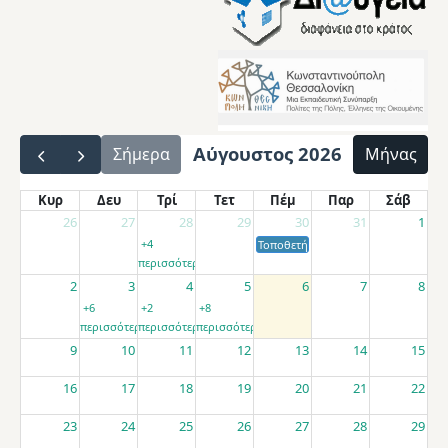
Αύγουστος 2026
Σήμερα
Μήνας
Κυρ
Δευ
Τρί
Τετ
Πέμ
Παρ
Σάβ
26
27
28
29
30
31
1
+4
Τοποθετήσεις αποσπασμένων εκπαιδ
περισσότερα
2
3
4
5
6
7
8
+6
+2
+8
περισσότερα
περισσότερα
περισσότερα
9
10
11
12
13
14
15
16
17
18
19
20
21
22
23
24
25
26
27
28
29