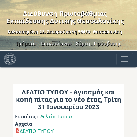
Παράκαμψη προς το κυρίως περιεχόμενο
Διεύθυνση Πρωτοβάθμιας
Εκπαίδευσης Δυτικής Θεσσαλονίκης
Κολοκοτρώνη 22, Σταυρούπολη 56430, Θεσσαλονίκη
Header Menu
Τμήματα
Επικοινωνία
Χάρτης Πρόσβασης
ΔΕΛΤΙΟ ΤΥΠΟΥ - Αγιασμός και
κοπή πίτας για το νέο έτος, Τρίτη
31 Ιανουαρίου 2023
Ετικέτες
Δελτία Τύπου
Αρχεία
ΔΕΛΤΙΟ ΤΥΠΟΥ