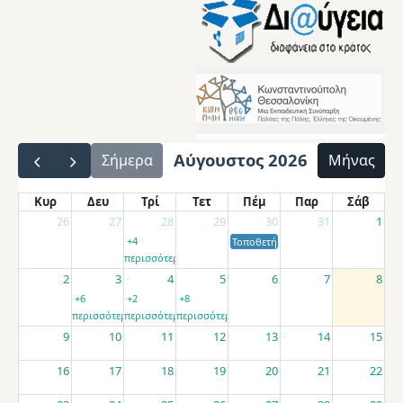
Αύγουστος 2026
Σήμερα
Μήνας
Κυρ
Δευ
Τρί
Τετ
Πέμ
Παρ
Σάβ
26
27
28
29
30
31
1
+4
Τοποθετήσεις αποσπασμένων εκπαιδ
περισσότερα
2
3
4
5
6
7
8
+6
+2
+8
περισσότερα
περισσότερα
περισσότερα
9
10
11
12
13
14
15
16
17
18
19
20
21
22